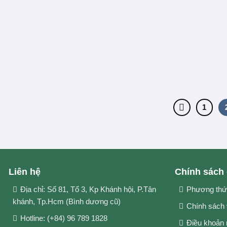
1
Liên hệ
Chính sách
Địa chỉ: Số 81, Tổ 3, Kp Khánh hội, P.Tân
Phương thứ
khánh, Tp.Hcm (Bình dương cũ)
Chính sách
Hotline: (+84) 96 789 1828
Điều khoản 