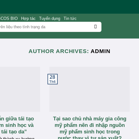
BCOS BIO
Hợp tác
Tuyển dụng
Tin tức
AUTHOR ARCHIVES:
ADMIN
28
Th6
n giữa tái tạo
Tại sao chủ nhà máy gia công
m sinh học và
mỹ phẩm nên đi nhập nguồn
tái tạo da”
mỹ phẩm sinh học trong
nước thay vì tự sản xuất?
rở thành xu hướng.