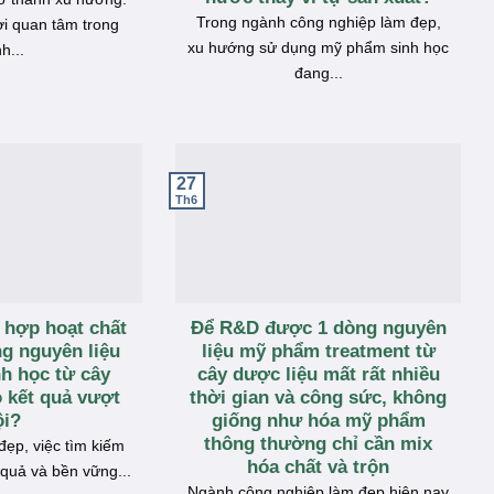
Trong ngành công nghiệp làm đẹp,
i quan tâm trong
xu hướng sử dụng mỹ phẩm sinh học
h...
đang...
27
Th6
t hợp hoạt chất
Để R&D được 1 dòng nguyên
g nguyên liệu
liệu mỹ phẩm treatment từ
h học từ cây
cây dược liệu mất rất nhiều
 kết quả vượt
thời gian và công sức, không
ội?
giống như hóa mỹ phẩm
thông thường chỉ cần mix
ẹp, việc tìm kiếm
hóa chất và trộn
 quả và bền vững...
Ngành công nghiệp làm đẹp hiện nay