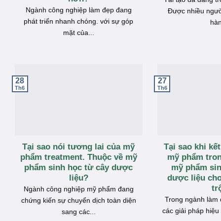
Ngành công nghiệp làm đẹp đang
Được nhiều ngườ
phát triển nhanh chóng. với sự góp
hàn
mặt của...
27
28
Th6
Th6
Tại sao nói tương lai của mỹ
Tại sao khi kế
phẩm treatment. Thuộc về mỹ
mỹ phẩm tron
phẩm sinh học từ cây dược
mỹ phẩm sin
liệu?
dược liệu cho
tr
Ngành công nghiệp mỹ phẩm đang
Trong ngành làm đ
chứng kiến sự chuyển dịch toàn diện
các giải pháp hiệu
sang các...