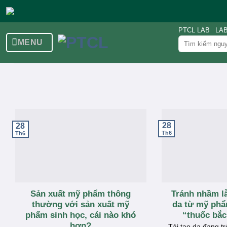
Skip
to
PTCL LAB
LA
content
Tìm
MENU
kiếm:
28
28
Th6
Th6
Sản xuất mỹ phẩm thông
Tránh nhầm lẫ
thường với sản xuất mỹ
da từ mỹ phẩ
phẩm sinh học, cái nào khó
“thuốc bắc 
hơn?
Tái tạo da đang t