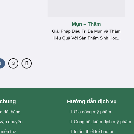
Mụn – Thâm
Giải Pháp Điều Trị Da Mụn và Thâm
Hiệu Quả Với Sản Phẩm Sinh Học...
2
3
 chung
Hướng dẫn dịch vụ
c đặt hàng
Gia công mỹ phẩm
 vận chuyển
Công bố, kiểm định mỹ phẩm
miễn trừ
In ấn, thiết kế bao bì