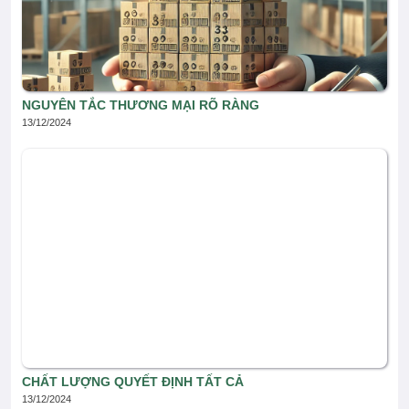
NGUYÊN TẮC THƯƠNG MẠI RÕ RÀNG
13/12/2024
CHẤT LƯỢNG QUYẾT ĐỊNH TẤT CẢ
13/12/2024